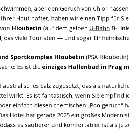
schwimmen, aber den Geruch von Chlor hassen,
Ihrer Haut haftet, haben wir einen Tipp für Sie.
 von
Hloubetin
(auf dem gelben
U-Bahn
B-Linie
l, das viele Touristen — und sogar Einheimisch
nd Sportkomplex Hloubetin
(PSA Hloubetin)
ache: Es ist die
einziges Hallenbad in Prag m
australisches Salz zugesetzt, das als natürlich
tel wirkt. Es ist fantastisch, wenn Sie empfindl
oder einfach diesen chemischen „Poolgeruch“ h
Das Hotel hat gerade 2025 ein großes Modernis
odass es sauberer und komfortabler ist als je z