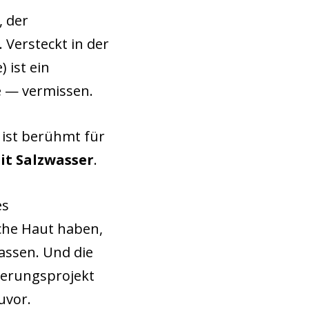
 der
 Versteckt in der
) ist ein
e — vermissen.
 ist berühmt für
it Salzwasser
.
es
iche Haut haben,
assen. Und die
ierungsprojekt
uvor.