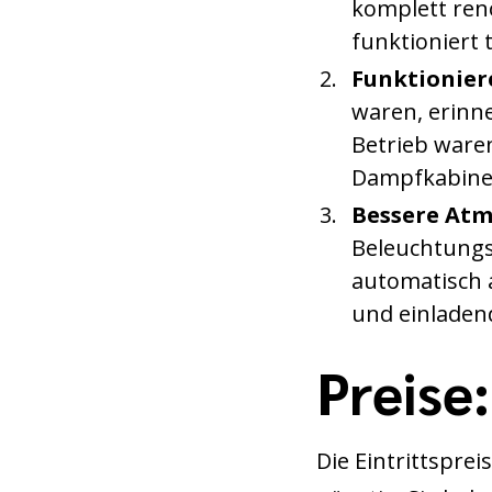
komplett reno
funktioniert t
Funktionie
waren, erinne
Betrieb waren
Dampfkabinen 
Bessere Atm
Beleuchtungss
automatisch a
und einladen
Preise:
Die Eintrittspre