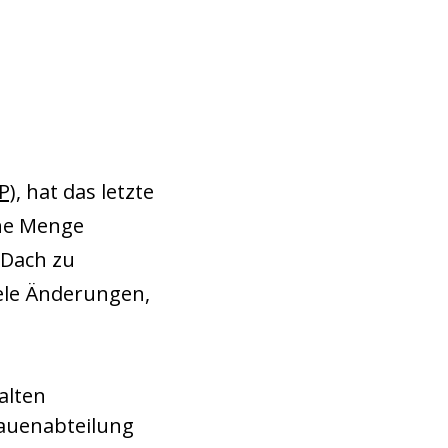
P)
, hat das letzte
ine Menge
 Dach zu
viele Änderungen,
 alten
rauenabteilung