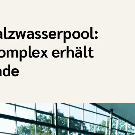
alzwasserpool:
omplex erhält
ade