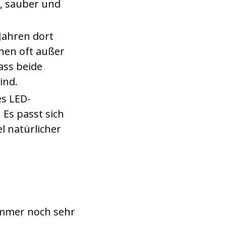
n, sauber und
Jahren dort
inen oft außer
ass beide
ind.
es LED-
 Es passt sich
l natürlicher
 immer noch sehr