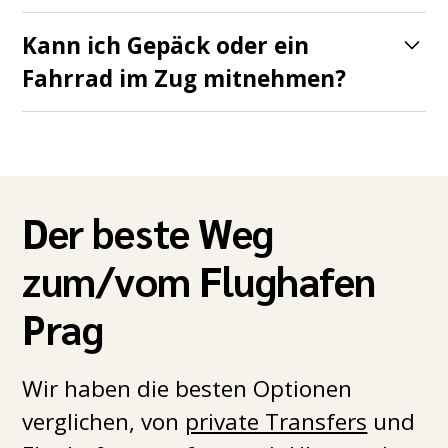
Einige Fernzüge und private Anbieter (wie
oder in den Bahn-Apps.
Kann ich Gepäck oder ein
RegioJet und Leo Express) bieten
Fahrrad im Zug mitnehmen?
kostenloses WLAN und Bordverpflegung.
Gepäck reist kostenlos mit, Fahrräder sind
In Regionalzügen gibt es das meist nicht.
in den meisten Zügen gegen eine kleine
Gebühr erlaubt. Prüfen Sie die genauen
Der beste Weg
Regeln bei Ihrem Bahnunternehmen.
zum/vom Flughafen
Prag
Wir haben die besten Optionen
verglichen, von
private Transfers
und