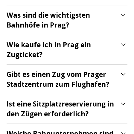
Was sind die wichtigsten
Bahnhöfe in Prag?
Die wichtigsten Bahnhöfe sind Praha
Wie kaufe ich in Prag ein
hlavni nadrazi (Hauptbahnhof),
Zugticket?
Masarykovo nadrazi, Praha-Holesovice
Tickets erhalten Sie am Bahnhofsschalter,
und Praha-Smichov.
Gibt es einen Zug vom Prager
an Automaten, online auf den Websites
Stadtzentrum zum Flughafen?
der Bahnunternehmen oder über mobile
Derzeit gibt es keine direkte
Apps.
Ist eine Sitzplatzreservierung in
Zugverbindung zum
Václav-Havel-
den Zügen erforderlich?
Flughafen
. Sie können mit dem Zug nach
Für die meisten Regionalzüge ist keine
Praha-Veleslavin oder Praha-Masarykovo
Welche Bahnunternehmen sind