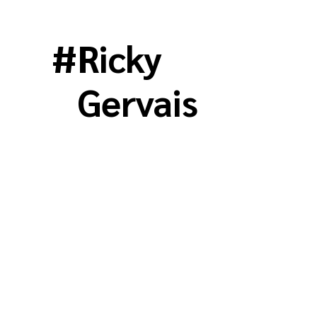
#
Ricky
Gervais