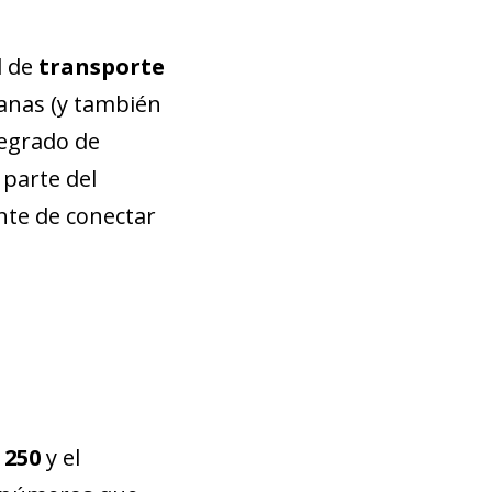
d de
transporte
banas (y también
tegrado de
parte del
nte de conectar
 250
y el