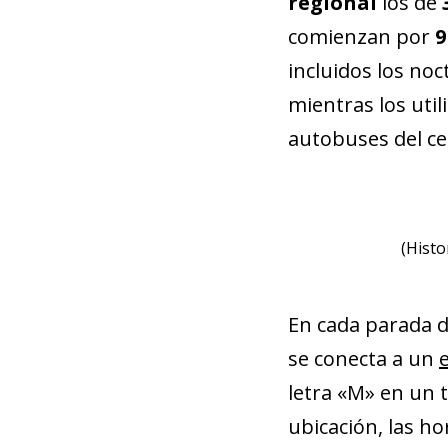
regional
los de
comienzan por
9
incluidos los no
mientras los uti
autobuses del cen
(Histo
En cada parada 
se conecta a un
letra «M» en un 
ubicación, las ho