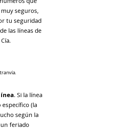
n números que
n muy seguros,
or tu seguridad
e las líneas de
 Cía.
tranvía.
línea
. Si la línea
específico (la
mucho según la
 un feriado