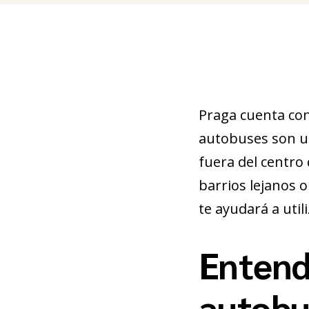
Praga cuenta con
autobuses son un
fuera del centro 
barrios lejanos o
te ayudará a util
Entend
autobu