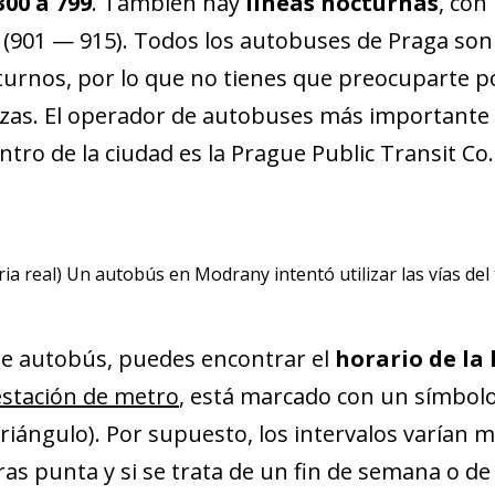
300 a 799
. También hay
líneas nocturnas
, co
(901 — 915). Todos los autobuses de Praga so
cturnos, por lo que no tienes que preocuparte p
lizas. El operador de autobuses más importante d
tro de la ciudad es la Prague Public Transit Co.
ria real) Un autobús en Modrany intentó utilizar las vías del 
de autobús, puedes encontrar el
horario de la 
estación de metro
, está marcado con un símbolo 
triángulo). Por supuesto, los intervalos varían 
ras punta y si se trata de un fin de semana o de