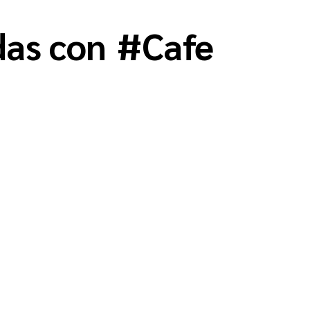
das con
#
Cafe