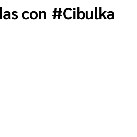
das con
#
Cibulka