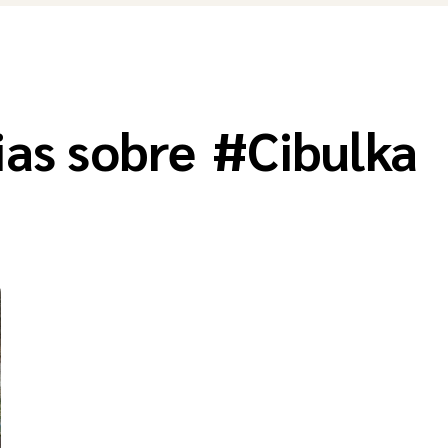
ias sobre
#
Cibulka