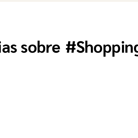
ias sobre
#
Shoppin