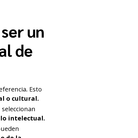
 ser un
al de
eferencia. Esto
l o cultural.
 seleccionan
lo intelectual.
 pueden
o de la