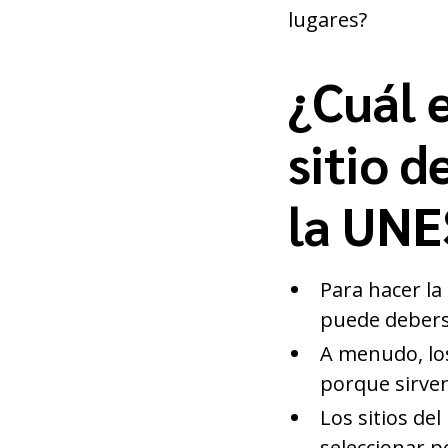
lugares?
¿Cuál e
sitio 
la UN
Para hacer la
puede deber
A menudo, los
porque sirve
Los sitios d
seleccionar 