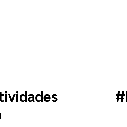
tividades
#
n