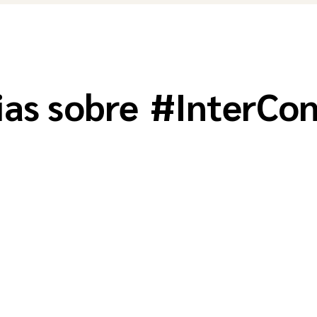
ias sobre
#
InterCon