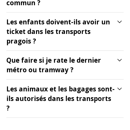
commun ?
Oui, vous pouvez prendre le bus 119 ou
Les enfants doivent-ils avoir un
l'Airport Express (AE), qui relient tous
ticket dans les transports
deux l'aéroport au métro et au centre-
pragois ?
ville.
Les enfants de moins de 6 ans voyagent
Que faire si je rate le dernier
gratuitement. Les 6-15 ans et les seniors
métro ou tramway ?
bénéficient de tarifs réduits.
Des trams et des bus de nuit circulent
Les animaux et les bagages sont-
après minuit, pour que vous puissiez
ils autorisés dans les transports
continuer à vous déplacer dans la ville.
?
Les petits animaux en caisse de transport