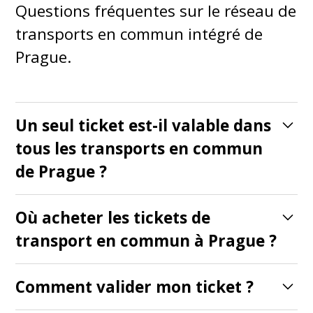
Questions fréquentes sur le réseau de
transports en commun intégré de
Prague.
Un seul ticket est-il valable dans
tous les transports en commun
de Prague ?
Oui, un même ticket est valable dans les
Où acheter les tickets de
tramways, les bus, le métro, le funiculaire
transport en commun à Prague ?
et même les bacs fluviaux à l'intérieur des
Les tickets s'achètent aux distributeurs
limites de la ville.
Comment valider mon ticket ?
automatiques, dans les kiosques à