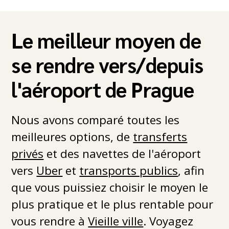
et les bagages standards sont autorisés.
Les objets encombrants ou les animaux
Le meilleur moyen de
plus grands peuvent nécessiter un ticket
supplémentaire.
se rendre vers/depuis
l'aéroport de Prague
Nous avons comparé toutes les
meilleures options, de
transferts
privés
et des navettes de l'aéroport
vers
Uber
et
transports publics
, afin
que vous puissiez choisir le moyen le
plus pratique et le plus rentable pour
vous rendre à
Vieille ville
. Voyagez