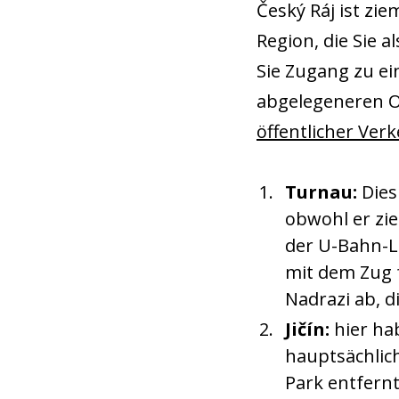
Český Ráj ist zie
Region, die Sie
Sie Zugang zu ei
abgelegeneren Or
öffentlicher Ver
Turnau:
Dies
obwohl er zie
der U-Bahn-Li
mit dem Zug 
Nadrazi ab, d
Jičín:
hier ha
hauptsächlich
Park entfern