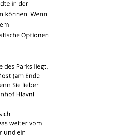
dte in der
en können. Wenn
inem
istische Optionen
e des Parks liegt,
 Most (am Ende
enn Sie lieber
hnhof Hlavni
sich
twas weiter vom
r und ein