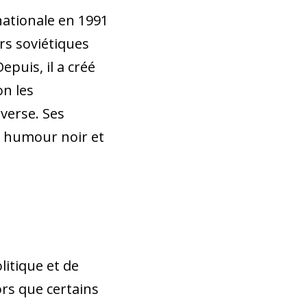
ationale en 1991
rs soviétiques
puis, il a créé
n les
overse. Ses
r humour noir et
litique et de
ors que certains