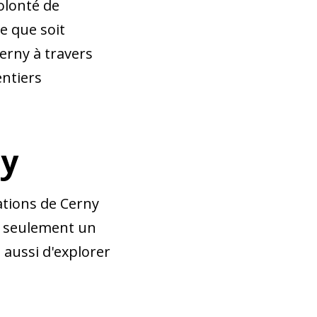
olonté de
e que soit
Cerny à travers
entiers
ny
ations de Cerny
as seulement un
 aussi d'explorer