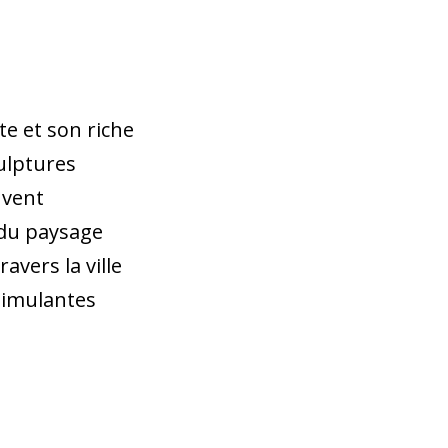
e et son riche
culptures
uvent
 du paysage
avers la ville
timulantes