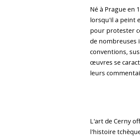
Né à Prague en 1
lorsqu'il a pein
pour protester c
de nombreuses in
conventions, susc
œuvres se caract
leurs commentair
L'art de Cerny of
l'histoire tchèq