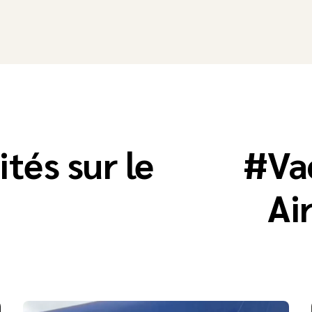
ités sur le
#
Va
Ai