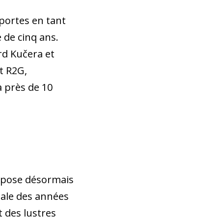
portes en tant
 de cinq ans.
rd Kučera et
t R2G,
à près de 10
propose désormais
nale des années
 des lustres