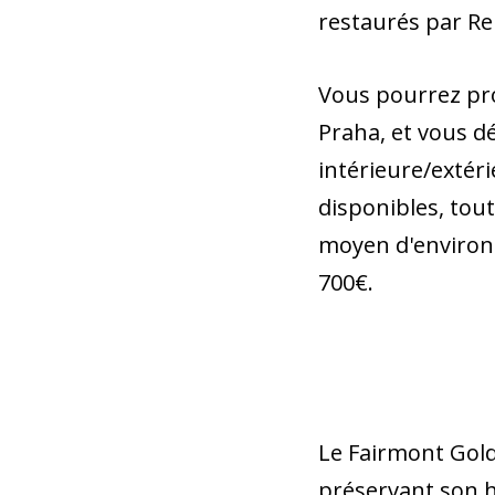
restaurés par Re
Vous pourrez prof
Praha, et vous d
intérieure/extér
disponibles, tou
moyen d'environ 8
700€.
Le Fairmont Gold
préservant son hé