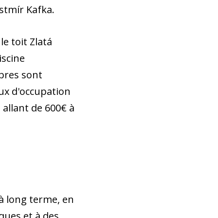
stmír Kafka.
e toit Zlatá
iscine
bres sont
aux d'occupation
 allant de 600€ à
à long terme, en
ques et à des